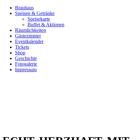
Brauhaus
Speisen & Getränke
Speisekarte
Buffet & Aktionen
Räumlichkeiten
Gästezimmer
Eventkalender
Tickets
Shop
Geschichte
Fotogalerie
Impressum
BRAUKUNS
SEIT 1500